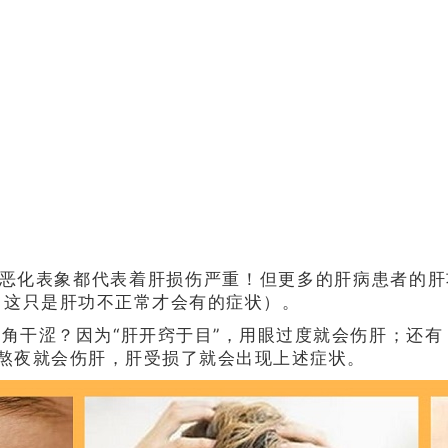
等恶化表象都代表着肝损伤严重！但更多的肝病患者的肝
，这只是肝功不正常才会有的症状）。
角干涩？因为“肝开窍于目”，用眼过度就会伤肝；还
，熬夜就会伤肝，肝受损了就会出现上述症状。