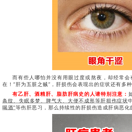
而有些人哪怕并没有用眼过度或熬夜，却经常会
在！“肝为五脏之贼”，肝损伤会表现出的症状还有多
有乙肝、酒精肝、脂肪肝病史的人请特别注意：
条纹、失眠多梦、脾气大、大便不成形等肝损伤症状
喝酒”
等伤肝恶习，那么持续性的肝损伤造成肝病恶化