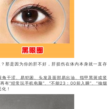
么？那是因为你的肝不好，肝损伤在体内本身就一直存
眼角干涩、易犯困、头发及面部易出油、指甲黑斑或竖
果再有
“经常玩手机电脑”、“不能23：00前入睡”、“抽烟
恶化！